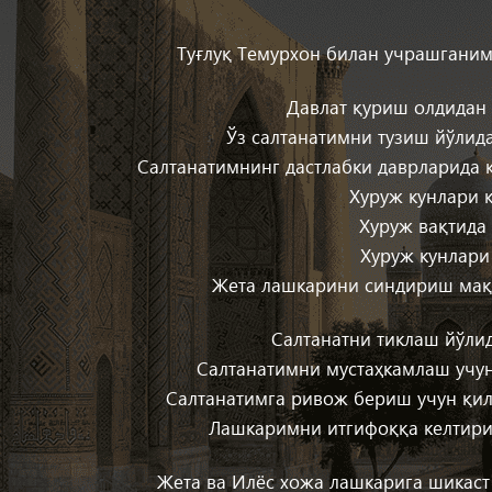
Туғлуқ Темурхон билан учрашганим
Давлат қуриш олдидан
Ўз салтанатимни тузиш йўлид
Салтанатимнинг дастлабки даврларида 
Хуруж кунлари 
Хуруж вақтида
Хуруж кунлари
Жета лашкарини синдириш мақс
Салтанатни тиклаш йўли
Салтанатимни мустаҳкамлаш учу
Салтанатимга ривож бериш учун қи
Лашкаримни итгифоққа келтири
Жета ва Илёс хожа лашкарига шикаст 