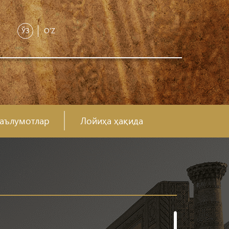
ЎЗ
O'Z
аълумотлар
Лойиҳа ҳақида