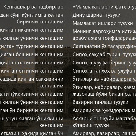
Кенгашлар ва тадбирлар
«Мамлакатларни фатҳ этув
дан сўнг кўнглимга келган
Дину шариат тузуки
биринчи кенгашим
Мамлакат ишлари тузуки
 қилган иккинчи кенгашим
Менинг даргоҳимга илтижо
а қилган учинчи кенгашим
арабу ажам тоифаларидан
қилган тўртинчи кенгашим
Салтанатни ўз тасарруфим
қилган бешинчи кенгашим
Сипоҳ сақлаб туриш тузук
 қилган олтинчи кенгашим
Сипоҳга улуфа бериш туз
 қилган еттинчи кенгашим
Сипоҳга танхоҳ ва улуфа 
адида қилган саккизинчи
Ўғиллар ва набираларга у
кенгашим
Ўғиллар, набиралар, қав
даги тўққизинчи кенгашим
жазолаш йўли билан салта
н қилган ўнинчи кенгашим
Вазирни танлаш тузуки
лган ўн биринчи кенгашим
Амирлик ва ҳукмдорлик м
ш учун қилган ўн иккинчи
Аскарни энг қуйи мартаб
кенгашим
кўтариш тузуки
етказиш ҳақида қилган ўн
Амирлар, вазирлар, лашк