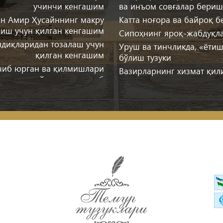
учинчи кенгашим
ва инъом совғалар бериш
ан Амир Ҳусайннинг макру
Катта ноғора ва байроқ б
лиш учун қилган кенгашим
Сипоҳнинг яроқ-жабдуқла
лдиқларидан тозалаш учун
Уруш ва тинчликда, «ётиш
қилган кенгашим
бўлиш тузуки
ўчиб юрган ва қилмишлари
Вазирларнинг хизмат қил
ганларни ўзимга эл қилиб
Улуслар, қўшинлар ва ту
олиш бобидаги кенгашим
Навкарнинг бегига ва бе
ш бобида қилган кенгашим
Дўсту душманга муомала 
мамлакатларини забт этиш
Салтанат саройида ўтириш
ҳақидаги кенгашим
Мамлакатларни забт этиш
и қипчоқни босиб олишда
Салтанатни идора қилиш 
қилган кенгашим
Мулку мамлакат, сипоҳу р
он, Ширвон, Форс ва Ироқ
туриш тузуки
ш бобида қилган кенгашим
Турли мамлакатлар аҳоли
қолган қисмини забт этиш
хабардор бўлиш, авлиёла
бобидаги кенгашим
тузатиш, вақф ҳамда назр
ш бобида қилган кенгашим