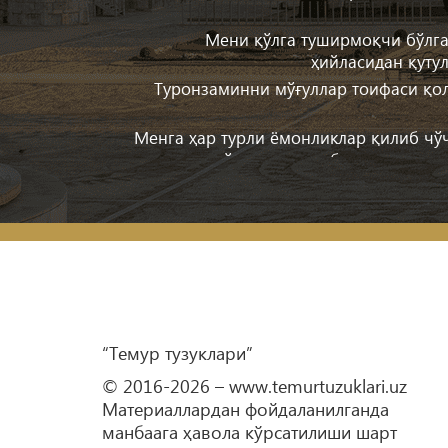
Мени қўлга туширмоқчи бўлг
ҳийласидан қуту
Туронзаминни мўғуллар тоифаси қо
Менга ҳар турли ёмонликлар қилиб ч
учун «мени ўлдиради» деб ваҳимада юр
Хуросон пойтахти (Ҳирот)ни оли
Сейистон, Қандаҳор ва Афғонистон 
Ўрусхонни бартараф қилиш ва Дашт
Гилон, Журжон, Мозандарон, Озарбайж
“Темур тузуклари”
мамлакатларини забт эти
Форс пойтахти (Шероз)ни ва Ироқнинг 
© 2016-2026 – www.temurtuzuklari.uz
Материаллардан фойдаланилганда
манбаага ҳавола кўрсатилиши шарт
Тўхтамишхонга шикаст еткази