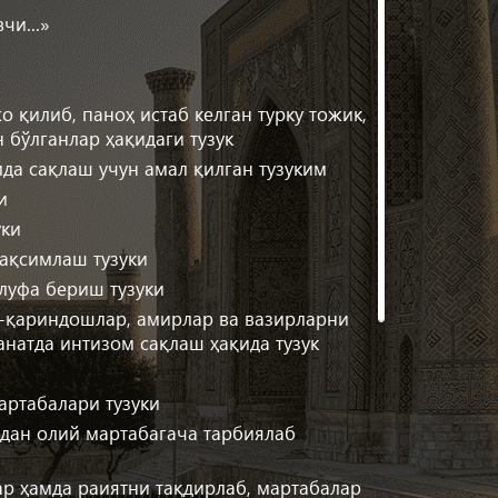
чи...»
 қилиб, паноҳ истаб келган турку тожик,
 бўлганлар ҳақидаги тузук
да сақлаш учун амал қилган тузуким
и
уки
тақсимлаш тузуки
луфа бериш тузуки
м-қариндошлар, амирлар ва вазирларни
натда интизом сақлаш ҳақида тузук
артабалари тузуки
адан олий мартабагача тарбиялаб
ар ҳамда раиятни тақдирлаб, мартабалар