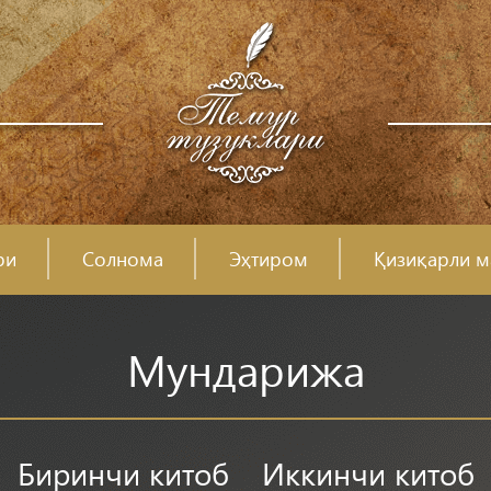
ри
Солнома
Эҳтиром
Қизиқарли м
Мундарижа
Биринчи китоб
Иккинчи китоб