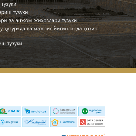
 тузуки
ериш тузуки
ри ва анжом-жиҳозлари тузуки
у ҳузур»да ва мажлис йиғинларда ҳозир
иш тузуки
манларнинг амирларини тайинлаш тузуки
книнг навкарига муомала қилиш тузуки
қилиш тузуки
 ва ўрин олиш тузуки
 тузуки
тузуки
аият аҳволидан хабардор ва огоҳ бўлиб
сига муносабат, уларнинг аҳволидан
р ва дин пешволарининг мозорларини
 ишларини тартибга келтириш тузуки