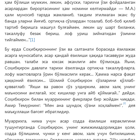
ҳам бўлиши мумкин, лекин, афсуски, тарихчи ўзи фойдаланган
асарлардан бирортасининг ҳам номини келтирмайди — М.А.)
ҳали муносиб тарзда жамланиб, такдим этилмаган экан; бу
банда уларни йиғиб, ортиқча сўзлардан тозалаб, боб-боб қилиб
тартиб беришга машғул булғаймен, лекин шу шарт биланки,
такаллуфу безак бериш, лоф уриш зийнатидан ўзимни
тийгаймен...”
[1]
Бу ерда Соҳибқироннинг ўзи ва салтанати борасида ёзилажак
асарга муносабати, асар қандай ёзилиши ҳақида тасаввури жуда
равшан, талаби эса юксак эканлиги аён бўлмокда. Яъни,
Соҳибқирон давлати тарихи ёзилганда ортиқча такаллуфларга,
лофу мактовларга ўрин бўлмаслиги керак... Ҳамма нарса фақат
ҳаққоний ёзилсин... Шомий Соҳибқирон сўзларини қўллаб-
қувватлаб: “Яхши ва равон сўз улдирким, авом халқ унинг
маъносини англагай, хос кишилар унга айб қўймағай..” дейди.
Соҳибкирон билан муаррихнинг фикрлари бир жойдан чиқади.
[2]
Амир Темурнинг: “Мен ана шундоқ сўзни хоҳлаймен!”,
дея
маъқуллаши бағоят ибратлидир.
Муаррихга, нима учун асар содда ёзилиши кераклигини
тушунтирганда Соҳибқирон, унинг жимжимадорликдан ҳоли,
содда бўлишини, чунки у кенг авом, халк учун битилишини,
кўпчилик томонидан ўқилишини назарда тутади: “Шу услубда