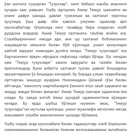
ўзи қоғозга туширган “Тузуклар”- нинг бебаҳо манба эканлиги
кундан ҳам равшан. Ушбу ёдгорлик Амир Темур шахсияти ва
унинг даври ҳакида, давлат тузилиши ва салтанат юритиш
хусусида, ўша давр оби ҳавоси, умуман одамлар аро
муносабатлар тўғрисида кенг тасаввур бера оладиган ноёб
дурдона асардир. Амир Темур салтанати, таъбир жойиз эса,
Соҳибқироннинг ижоди эди, ана шу салтанат бобомизнинг
машаққатли меҳнати билан бўй кўргизди, унинг қонунлари
ҳаётий зарурат юзасидан дунёга келди, “Темур тузуклари” эса
барчасининг ёрқин ифодаси сифатида пайдо бўлди. Ҳа, чиндан
ҳам “Темур тузуклари” замон зарурати ва талаби билан
яратилгандир. Буни албатта салта­нат тузган, давлат бошқариш
заҳматларини ўз бошидан кечириб, бу борада улкан тажрибалар
орттирган, машҳур муаррих Низомиддин Шомий сўзи билан
айтганда, “камолоту мартабаларга ўзининг етук саъй-ҳаракати ва
жидду жаҳди билан эришган” Амир Темур сингари одамгина ёза
олади, бу ҳакда китоб ёзиш шундай одамнинггина қўлидан
келади. Бу ерда шубҳа бўлиши мумкин эмас. “Темур
тузуклари”ни мутолаа қилганда, унинг муаллифи нечоғлик юксак
маънавият соҳиби эканлигининг шоҳиди бўламиз.
Ушбу нодир асар муносабати билан тадқиқотлар олиб боришган
олимларимизнинг билдирган ўринли мулоҳазаларини эътиборга