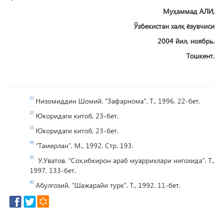
Муҳаммад АЛИ,
Ўзбекистан халқ ёзувчиси
2004 йил, ноябрь.
Тошкент.
[1]
Низомиддин Шомий. “Зафарнома". Т., 1996, 22-бет.
[2]
Юкоридаги китоб, 23-бет.
[3]
Юкоридаги китоб, 23-бет.
[4]
“Тамерлан”. М., 1992. Стр. 193.
[5]
У.Уватов. “Сох,ибкирон араб муаррихлари нигохида”. Т.,
1997, 133-бет.
[6]
Абулгозий. “Шажарайи турк”. Т., 1992, 11-бет.