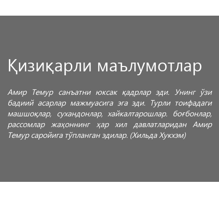
Қизиқарли маълумотлар
Амир Темур санъатни юксак қадрлар эди. Унинг ўзи
бадиий асарлар мажмуасига эга эди. Турли тоифадаги
машшоқлар, сухандонлар, хайкалтарошлар. боғбонлар,
рассомлар жаҳоннинг ҳар хил давлатларидан Амир
Темур саройига тўпланган эдилар. (Хильда Хукхэм)