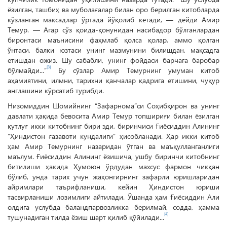
ёзилган, ташбиҳ ва муболағалар билан оро берилган китобларда
кўзланган мақсадлар ўртада йўқолиб кетади, — дейди Амир
Темур. — Агар сўз қоида-қонунидан насибадор бўлганлардан
биронтаси маънисини фаҳмлаб қолса қолар, аммо қолган
ўнтаси, балки юзтаси унинг мазмунини билишдан, мақсадга
етишдан ожиз. Шу сабабли, унинг фойдаси барчага баробар
[3]
бўлмайди...”
Бу сўзлар Амир Темурнинг умуман китоб
аҳамиятини, илмни, тарихни қанчалар қадрига етишини, чуқур
англашини кўрсатиб турибди.
Низомиддин Шомийнинг “Зафарнома”си Соҳибқирон ва унинг
давлати ҳақида бевосита Амир Темур топшириғи билан ёзилган
қутлуғ икки китобнинг бири эди, биринчиси Ғиёсиддин Алининг
“Ҳиндистон ғазавоти кундалиги” ҳисобланади. Ҳар икки китоб
ҳам Амир Темурнинг назаридан ўтган ва маъқулланганлиги
маълум. Ғиёсиддин Алининг ёзишича, ушбу биринчи китобнинг
битилиши ҳакида Ҳумоюн ўрдудан махсус фармон чиққан
бўлиб, унда тарих учун жаҳонгирнинг зафарли юришларидан
айримлари таърифланиши, кейин Ҳиндистон юриши
тасвирланиши лозимлиги айтилади. Ўшанда ҳам Ғиёсиддин Али
олдига услубда баландпарвозликка берилмай, содда, ҳамма
[4]
тушунадиган тилда ёзиш шарт қилиб қўйилади...