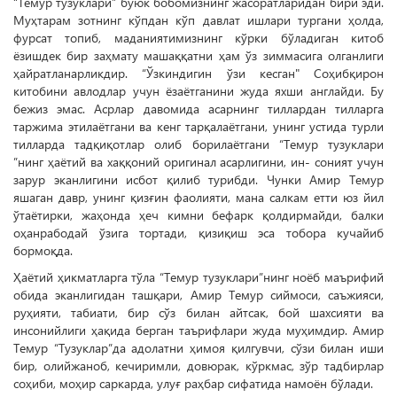
“Темур тузуклари” буюк бобомизнинг жасоратларидан бири эди.
Муҳтарам зотнинг кўпдан кўп давлат ишлари тургани ҳолда,
фурсат топиб, маданиятимизнинг кўрки бўладиган китоб
ёзишдек бир заҳмату машаққатни ҳам ўз зиммасига олганлиги
ҳайратланарликдир. “Ўзкиндигин ўзи кесган" Соҳибқирон
китобини авлодлар учун ёзаётганини жуда яхши англайди. Бу
бежиз эмас. Асрлар давомида асарнинг тиллардан тилларга
таржима этилаётгани ва кенг тарқалаётгани, унинг устида турли
тилларда тадқиқотлар олиб борилаётгани “Темур тузук­лари
”нинг ҳаётий ва хаққоний оригинал асарлигини, ин- соният учун
зарур эканлигини исбот қилиб турибди. Чунки Амир Темур
яшаган давр, унинг қизғин фаолияти, мана салкам етти юз йил
ўтаётирки, жаҳонда ҳеч кимни бефарк қолдирмайди, балки
оҳанрабодай ўзига тортади, қизиқиш эса тобора кучайиб
бормоқда.
Ҳаётий ҳикматларга тўла “Темур тузуклари”нинг ноёб маърифий
обида эканлигидан ташқари, Амир Темур сиймоси, саъжияси,
руҳияти, табиати, бир сўз билан айтсак, бой шахсияти ва
инсонийлиги ҳақида берган таърифлари жуда муҳимдир. Амир
Темур “Тузуклар”да адолатни ҳимоя қилгувчи, сўзи билан иши
бир, олийжаноб, кечиримли, довюрак, кўркмас, зўр тадбирлар
соҳиби, моҳир саркарда, улуғ раҳбар сифатида намоён бўлади.