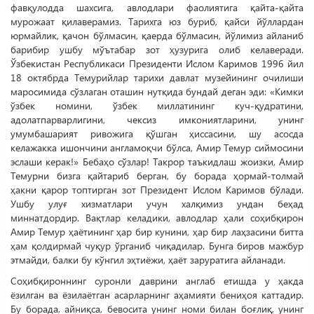
фавқулодда шахсига, авлодлари фаолиятига қайта-қайта
мурожаат қилаверамиз. Тарихга юз буриб, қайси йўллардан
юрмайлик, қачон бўлмасин, қаерда бўлмасин, йўлимиз айланиб
барибир ушбу мўътабар зот ҳузурига олиб келаверади.
Ўзбекистан Республикаси Президенти Ислом Каримов 1996 йил
18 октябрда Темурийлар тарихи давлат музейининг очилиши
маросимида сўзлаган оташин нутқида бундай деган эди: «Кимки
ўзбек номини, ўзбек миллатининг куч-қудратини,
адолатпарварлигини, чексиз имкониятларини, унинг
умумбашарият ривожига қўшган ҳиссасини, шу асосда
келажакка ишончини англамоқчи бўлса, Амир Темур сиймосини
эслаши керак!» Бебаҳо сўзлар! Такрор таъкидлаш жоизки, Амир
Те­мурни бизга қайтариб берган, бу борада ҳормай-толмай
ҳакни қарор топтирган зот Президент Ислом Каримов бўлади.
Ушбу улуғ хизматлари учун халқимиз ундан беҳад
миннатдордир. Вақтлар келадики, авлодлар ҳали соҳибқирон
Амир Темур ҳаётининг ҳар бир кунини, ҳар бир лаҳзасини битта
ҳам қолдирмай чуқур ўрганиб чиқадилар. Бунга биров мажбур
этмайди, балки бу кўнгил эҳтиёжи, ҳаёт заруратига айланади.
Соҳибқироннинг суронли даврини англаб етишда у ҳакда
ёзилган ва ёзилаётган асарларнинг аҳамияти бениҳоя каттадир.
Бу борада, айниқса, бевосита унинг номи билан боғлиқ, унинг