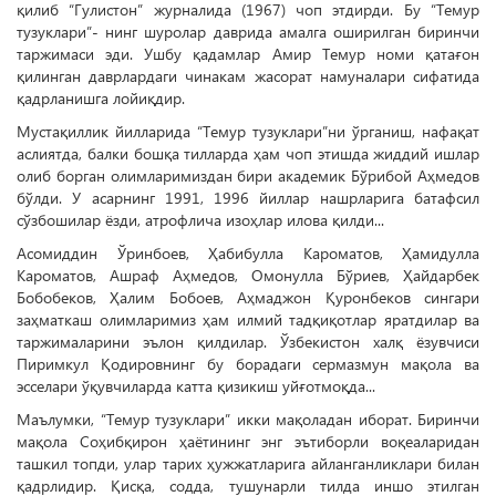
қилиб “Гулистон” журналида (1967) чоп этдирди. Бу “Темур
тузуклари”- нинг шуролар даврида амалга оширилган биринчи
таржимаси эди. Ушбу қадамлар Амир Темур номи қатағон
қилинган даврлардаги чинакам жасорат намуналари сифатида
қадрланишга лойиқдир.
Мустақиллик йилларида “Темур тузуклари”ни ўрганиш, нафақат
аслиятда, балки бошқа тилларда ҳам чоп этишда жиддий ишлар
олиб борган олимларимиздан бири академик Бўрибой Аҳмедов
бўлди. У асарнинг 1991, 1996 йиллар нашрларига батафсил
сўзбошилар ёзди, атрофлича изоҳлар илова қилди...
Асомиддин Ўринбоев, Ҳабибулла Кароматов, Ҳамидулла
Кароматов, Ашраф Аҳмедов, Омонулла Бўриев, Ҳайдарбек
Бобобеков, Ҳалим Бобоев, Аҳмаджон Қуронбеков сингари
заҳматкаш олимларимиз ҳам илмий тадқиқотлар яратдилар ва
таржималарини эълон қилдилар. Ўзбекистон халқ ёзувчиси
Пиримкул Қодировнинг бу борадаги сермазмун мақола ва
эсселари ўқувчиларда катта қизикиш уйғотмоқда...
Маълумки, “Темур тузуклари” икки мақоладан иборат. Биринчи
мақола Соҳибқирон ҳаётининг энг эътиборли воқеаларидан
ташкил топди, улар тарих ҳужжатларига айланганликлари билан
қадрлидир. Қисқа, содда, тушунарли тилда иншо этилган