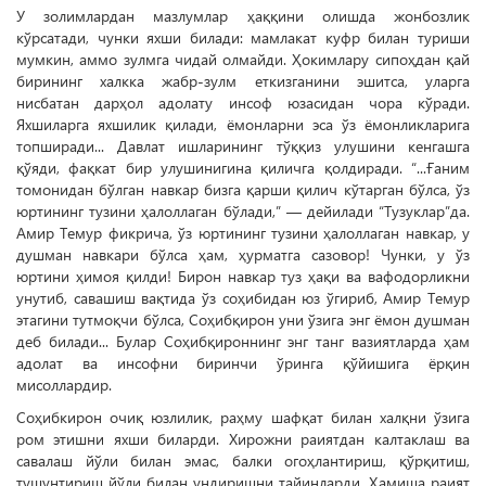
У золимлардан мазлумлар ҳаққини олишда жонбозлик
кўрсатади, чунки яхши билади: мамлакат куфр билан туриши
мумкин, аммо зулмга чидай олмайди. Ҳокимлару сипоҳдан қай
бирининг халкка жабр-зулм еткизганини эшитса, уларга
нисбатан дарҳол адолату инсоф юзасидан чора кўради.
Яхшиларга яхшилик қилади, ёмонларни эса ўз ёмонликларига
топширади... Давлат ишларининг тўққиз улушини кенгашга
қўяди, фақкат бир улушинигина қиличга қолдиради. “...Ғаним
томонидан бўлган навкар бизга қарши қилич кўтарган бўлса, ўз
юртининг тузини ҳалоллаган бўлади,” — дейилади “Тузуклар”да.
Амир Темур фикрича, ўз юрти­нинг тузини ҳалоллаган навкар, у
душман навкари бўлса ҳам, ҳурматга сазовор! Чунки, у ўз
юртини ҳимоя қилди! Бирон навкар туз ҳақи ва вафодорликни
унутиб, савашиш вақтида ўз соҳибидан юз ўгириб, Амир Темур
этагини тутмоқчи бўлса, Соҳибқирон уни ўзига энг ёмон душман
деб билади... Булар Соҳибқироннинг энг танг вазиятларда ҳам
адолат ва инсофни биринчи ўринга қўйишига ёрқин
мисоллардир.
Соҳибкирон очиқ юзлилик, раҳму шафқат билан халқни ўзига
ром этишни яхши биларди. Хирожни раиятдан калтаклаш ва
савалаш йўли билан эмас, балки огоҳлантириш, қўрқитиш,
тушунтириш йўли билан ундиришни тайинларди. Ҳамиша раият