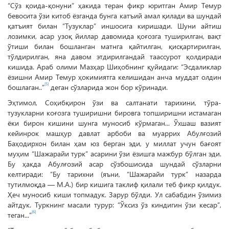
“Сўз қоида-қонуни” ҳакида теран фикр юритган Амир Темур
бевосита ўзи китоб ёзганда бунга катъий амал қилади ва шундай
қатъият билан “Тузуклар” иншосига киришади. Шуни айтиш
лозимки, асар узоқ йиллар давомида қоғозга туширилган, вақт
ўтиши билан бошланган матнга қайтилган, қисқартирилган,
тўлдирилган, яна давом этдирилгандай таассурот қолдиради
кишида. Араб олими Мазҳар Шиҳобнинг қуйидаги: “Эсдаликлар
ёзишни Амир Темур ҳокимиятга келишидан анча муддат олдин
[5]
бошлаган..”
деган сўзларида жон бор кўринади.
Эҳтимол, Соҳибқирон ўзи ва салтанати тарихини, тўра-
тузукларни коғозга туширишни бировга топширишни истамаган
ёки бирон кишини шунга муносиб кўрмаган... Ўхшаш вазият
кейинрок машҳур давлат арбоби ва муаррих Абулғозий
Баҳодирхон билан ҳам юз берган эди, у миллат учун бағоят
муҳим “Шажарайи турк” асарини ўзи ёзишга мажбур бўлган эди.
Бу ҳакда Абулғозий асар сўзбошисида шундай сўзларни
келтиради: ”Бу тарихни (яъни, “Шажарайи турк” назарда
тутилмоқда — М.А.) бир кишига таклиф қилали теб фикр қилдук.
Ҳеч муносиб киши топмадук. Зарур бўлди. Ул сабабдин ўзимиз
айтдук. Туркнинг масали турур: “Ўксиз ўз киндигин ўзи кесар”,
[6]
теган...”