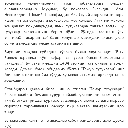
воқеалар ўқувчиларнинг турли табақаларига бирдай
англашиларлидир. Муҳими, бу воқеалар Ғиёсиддин Али,
Низомиддин Шомий, Шарафиддин Али Яздий асарлари сингари
ишончли манбалардаги воқеаларга мос келади. Иккинчи мақола
эса давлат қонунларидан, яъни тузуклардан ташкил топди. Бу
тузуклар салтанатнинг барпо бўлиш йўлида, ҳаётнинг ўзи
келтириб чиқарган ҳаётбахш қонунлар мажмуаси эдики, улар
бугунги кунда ҳам улкан аҳамиятга эгадир.
Биринчи мақола қуйидаги сўзлар билан якунланади: “Етти
йиллик юришдан сўнг зафар ва нусрат билан Самарқандга
қайтдим...” Бу сана милодий 1404 йилнинг куз ойларига тўғри
келади. Демак, буюк обидамиз бўлган “Темур тузуклари”нинг
ёзилганига олти юз йил тўлди. Бу маданиятимиз тарихида катта
ҳодисадир.
Соҳибқирон қалами билан иншо этилган “Темур ту­зуклари”
ёшлар қалбига бемисл ғypyp жойлаб, уларни чинакам инсон
қилиб етиштиришда, қўрқмас ва довюрак, ақлли ва ватанпарвар
сифатида тарбиялашда бебаҳо бир мактаб вазифасини адо
этади.
Бу мактабда ҳали не-не авлодлар сабоқ олишларига асло шубҳа
йўқ.