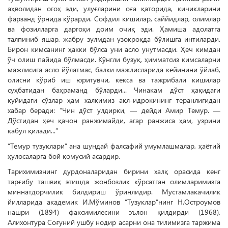
аҳволидан огоҳ эди, улуғларини оға қаторида, кичикларини
фарзанд ўрнида кўрарди. Софдил кишилар, саййидлар, олимлар
ва фозилларга даргоҳи доим очиқ эди. Ҳамиша адолатга
талпиниб яшар, жабру зулмдан узоқроқда бўлишга интиларди.
Би­рон кимсанинг ҳакки бўлса уни асло унутмасди. Ҳеч кимдан
ўч олиш пайида бўлмасди. Кўнгли бузуқ, ҳимматсиз кимсаларни
мажлисига асло йўлатмас, балки мажлисларида кейинини ўйлаб,
олисни кўриб иш юритувчи, кекса ва тажрибали кишилар
суҳбатидан баҳраманд бўларди... Чинакам дўст ҳақидаги
қуйидаги сўзлар ҳам халқимиз ақл-идрокининг теранлигидан
хабар беради: “Чин дўст улдирки, — дейди Амир Темур. —
Дўстидан ҳеч қачон ранжимайди, агар ранжиса ҳам, узрини
қабул қилади...”
“Темур тузуклари” ана шундай фалсафий умумлашмалар, ҳаётий
ҳулосаларга бой қомусий асардир.
Тарихимизнинг дурдоналаридан бирини халқ орасида кенг
тарғибу ташвиқ этишда жонбозлик кўрсатган олимларимизга
миннатдорчилик билдириш ўринлидир. Мустамлакачилик
йилларида академик И.Мўминов “Тузуклар”нинг Н.Остроумов
нашри (1894) факсимилесини эълон қилдирди (1968),
Алихонтура Соғуний ушбу нодир асарни она тилимизга таржима