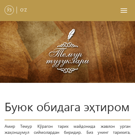
ЎЗ
O'Z
Toggl
navig
Буюк обидага эҳтиром
Амир Темур Кўрагон тарих майдонида жавлон урган
жаҳоншумул сиймолардан биридир. Биз унинг тарихига,