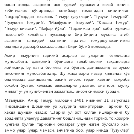
олган ҳолда, асарнинг асл туркий нусхасини излаб топиш,
кейинчалик кўчиришда котиблар томонидан киритилган
“таҳрир”лардан тозалаш, “Те­мур тузуклари”, “Тузуки Темурий”,
“Тузукоти Темурий”, “Малфузоти Темурий”, ”Қиссаи Темур”,
“Темур қиссаси”, "Зафар йўли”, “Таржимаи ҳол” каби турлича
номланиб келаётган нусхаларни бир-бирига муқояса этиб,
асарнинг танқидий матнини яратиш темуршунослигимиз
олдидаги долзарб масалалардан бири бўлиб қолмокда.
Амир Темурнинг тарихий асарлар ва уларнинг ёзилишига
муносабати, ҳаққоний бўлишига талабчанлиги таҳсинларга
лойиқдир. Бу катта билимга эга бўлган, донишманд ва зукко
инсоннинг муносабатидир. Шу жиҳатларга назар қилганда кўз
олдимизда донишманд, закий инсон, теран ҳаётий тажриба
соҳиби бўлган, келажак авлодларни ўйлаган, она юрт, мулку
миллат учун куйиб-ёнган заҳматкаш инсон сиймоси туради.
Маълумки, Амир Темур милодий 1401 йилнинг 11 августида
Низомиддин Шомийни ўз ҳузурига чақиртиради. Тарихчи бу
ҳакда шундай ёзади: “...Гарчи ул зот қилган ишларининг бу
абадиятга улангур давлатнинг бошланишидан тортиб, то ҳозирги
кунгача бўлган тарихини онҳазрат учун ёзган бўлсалар ҳам,
аммо улар (улар, чамаси, анчагина бор, улар ичида “Тузуклар”