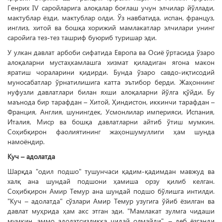
Генрих IV саройларига алоқалар боғлаш учун элчилар йўллади,
мактублар ёзди, мактублар олди. Ўз навбатида, испан, француз,
инглиз, хитой ва бошқа хорижий мамлакатлар элчилари унинг
саройига тез-тез ташриф буюриб туришар эди.
У улкан давлат арбоби сифатида Европа ва Осиё ўртасида ўзаро
алоқаларни мустаҳкамлашга хизмат қиладиган ягона макон
яратиш чораларини қидирди. Бунда ўзаро савдо-иқтисодий
муносабатлар ўрнатилишига катта эътибор берди. Жаҳоннинг
нуфузли давлатлари билан яхши алоқаларни йўлга қўйди. Бу
маънода бир тарафдан – Хитой, Ҳиндистон, иккинчи тарафдан –
Франция, Англия, шунингдек, Усмонлилар империяси, Испания,
Италия, Миср ва бошқа давлатларни айтиб ўтиш мумкин.
Соҳибқирон фаолиятининг жаҳоншумуллиги ҳам шунда
намоёндир.
Куч – адолатда
Шарқда "одил подшо" тушунчаси қадим-қадимдан мавжуд ва
халқ ана шундай подшони ҳамиша орзу қилиб келган.
Соҳибқирон Амир Темур ана шундай подшо бўлишга интилди.
"Куч – адолатда" сўзлари Амир Темур узугига ўйиб ёзилган ва
давлат муҳрида ҳам акс этган эди. "Мамлакат зулм­га чидаши
мумкин, аммо адолатсизликка чидай олмайди", – деб ёзганди