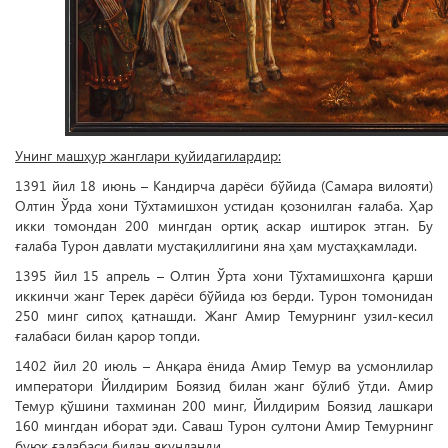
Унинг машҳур жанглари қуйидагилардир:
1391 йил 18 июнь – Кандирча дарёси бўйида (Самара вилояти)
Олтин Ўрда хони Тўхтамишхон устидан қозонилган ғалаба. Ҳар
икки томондан 200 мингдан ортиқ аскар иштирок этган. Бу
ғалаба Турон давлати мустақиллигини яна ҳам мустаҳкамлади.
1395 йил 15 апрель – Олтин Ўрта хони Тўхтамишхонга қарши
иккинчи жанг Терек дарёси бўйида юз берди. Турон томонидан
250 минг сипоҳ қатнашди. Жанг Амир Темурнинг узил-кесил
ғалабаси билан қарор топди.
1402 йил 20 июль – Анқара ёнида Амир Темур ва усмонлилар
императори Йилдирим Боязид билан жанг бўлиб ўтди. Амир
Темур қўшини тахминан 200 минг, Йилдирим Боязид лашкари
160 мингдан иборат эди. Саваш Турон султони Амир Темурнинг
буюк ғалабаси билан якунланди.