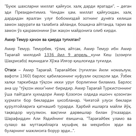
"Буюк шахсларни миллат қайғуси, халқ дарди яратади", – деган
эди Президентимиз. Чиндан ҳам, миллат қайғусидан, халқ
дардидан яралган улуғ бобомиздай зотнинг дунёга келиши
замон зарурати ва талабига айланди, бошқача айтганда, тарих ва
замон ўз қаҳрамонини ўзи жаҳон майдонига олиб кирди.
Амир Темур қачон ва қаерда туғилган?
Амир Темур, Темурбек, тўлиқ айтсак, Амир Темур ибн Амир
Тарағай милодий
1336 йил 9 апрель
куни Кеш (ҳозирги
Шаҳрисабз) яқинидаги Хўжа Илғор қишлоғида туғилди.
Отаси
– Амир Тарағай, Тарағайбек (туғилган йили номаълум,
вафоти 1360) барлос қабиласининг нуфузли оқсоқоли эди. Ўзбек
хал­қи таркибида тўқсон икки уруғ борлигини биламиз. Барлос
ана шу "тўқсон икки"нинг биридир. Амир Тарағай Туркистоннинг
ўша пайтдаги ҳукмдори Амир Қозоғон олдида ишонч қозонган
ҳурмати бор беклардан ҳисобланар, Чиғатой улуси беклари
қурултойларига қатнашиб турарди. Ҳарбий ишларга майли йўқ,
тақводор мусулмон, вақтини дарвешлар билан ўтказарди.
Шарафиддин Али Яздийнинг ёзишича, "Тарағайбек уламо ва
сулаҳо ва муттақийларга мушфиқ ва меҳрибон эрди ва
буларнинг мажлисига борур эрди...".