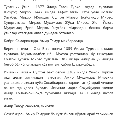
Тўртинчи ўғил – 1377 йилда Тағой Туркон оқадан туғилган
Шоҳруҳ Мирзо. 1447 йилда вафот этган. Етти ўғил қолган:
Улуғбек Мирзо, Иброҳим Султон Мирзо, Бойсунқур Мирзо,
Суюрғатмиш Мирзо, Муҳаммад Жўки Мирзо, Жон Ўғлон,
Муҳаммад Ёрий Мирзо. Улуғбек Мирзодан бошқа барча
ўғиллар отасидан аввал дунёдан ўтганлар.
Қабри Самарқандда, Амир Темур мақбарасида.
Биринчи қизи – Оқа Беги хоним 1359 йилда Турмиш оқадан
туғилган. Муҳаммадбек ибн Мусога узатганлар, бу никоҳдан
Султон Ҳусайн Мирзо туғилган.1382 йилда йигирма уч ёшида
бетоб бўлиб, оламдан кўз юмган. Қабри Шаҳрисабзда.
Иккинчи қизи – Султон Бахт бегим 1362 йилда Улжой Туркон
оқа деган хотинидан туғилган. Амир Муҳаммад Миракка
узатадилар, лекин куёв Соҳибқиронга қарши тиғ кўтариб чиқади
ва жангда ҳалок бўлади. Иккинчи марта Соҳибқирон жияни
Амир Сулаймоншоҳга турмушга чиқади. 1430 йилда вафот
этган.
Амир Темур сажияси, сийрати
Соҳибқирон Амир Темурни ўз кўзи билан кўрган араб тарихчиси