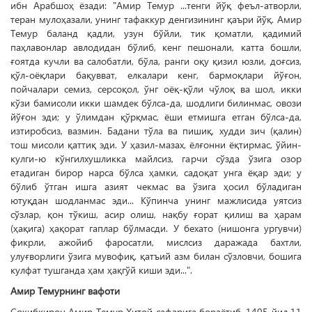
ибн Арабшоҳ ёзади: "Амир Темур ...тенги йўқ феъл-атворли,
теран мулоҳазали, унинг тафаккур денгизининг қаъри йўқ. Амир
Темур баланд қадли, узун бўйли, тик қоматли, қадимий
паҳлавонлар авлодидан бўлиб, кенг пешонали, катта бошли,
ғоятда кучли ва салобатли, бўла, ранги оқу қизил юзли, доғсиз,
қўл-оёқлари бақувват, елкалари кенг, бармоқлари йўғон,
пойчалари семиз, серсоқол, ўнг оёқ-қўли чўлоқ ва шол, икки
кўзи бамисоли икки шамдек бўлса-да, шодлиги билинмас, овози
йўғон эди; у ўлимдан қўрқмас, ёши етмишга етган бўлса-да,
изтиробсиз, вазмин. Бадани тўла ва пишиқ, худди зич (қалин)
тош мисоли қаттиқ эди. У ҳазил-мазах, ёлғонни ёқтирмас, ўйин-
кулги-ю кўнгилхушликка майлсиз, гарчи сўзда ўзига озор
етадиган бирор нарса бўлса ҳамки, садоқат унга ёқар эди; у
бўлиб ўтган ишга азият чекмас ва ўзига ҳосил бўладиган
ютуқдан шодланмас эди... Кўпинча унинг мажлисида уятсиз
сўзлар, қон тўкиш, асир олиш, нақбу ғорат қилиш ва ҳарам
(ҳақига) ҳақорат гаплар бўлмасди. У бехато (нишонга ургувчи)
фикрли, ажойиб фаросатли, мислсиз даражада бахтли,
улуғворлиги ўзига мувофиқ, қатъий азм билан сўзловчи, бошига
кулфат тушганда ҳам ҳақгўй киши эди...".
Амир Темурнинг вафоти
Соҳибқирон Амир Темур Хитой сафарига бораётиб, 1405 йил 11