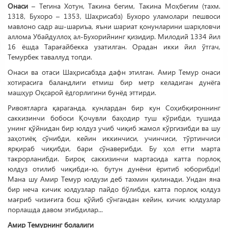
Онаси
– Тегина Хотун, Такина бегим, Такина Моҳбегим (тахм.
1318, Бухоро – 1353, Шаҳрисабз) Бухоро уламолари пешвоси
мавлоно садр аш-шариъа, яъни шариат қонунларини шарҳловчи
аллома Убайдуллоҳ ал-Бухорийнинг қизидир. Милодий 1334 йил
16 ёшда Тарағайбекка узатилган. Орадан икки йил ўтгач,
Темурбек таваллуд топди.
Онаси ва отаси Шаҳрисабзда дафн этилган. Амир Темур онаси
хотирасига баландлиги етмиш бир метр келадиган дунёга
машҳур Оқсарой ёдгорлигини бунёд эттирди.
Ривоятларга қараганда, кунлардан бир кун Соҳибқироннинг
саккизинчи бобоси Қочувли баҳодир туш кўрибди, тушида
унинг қўйнидан бир юлдуз учиб чиқиб жамол кўргизибди ва шу
заҳотиёқ сўнибди, кейин иккинчиси, учинчиси, тўртинчиси
ярқираб чиқибди, бари сўнаверибди. Бу ҳол етти марта
такрорланибди. Бироқ саккизинчи мартасида катта порлоқ
юлдуз отилиб чиқибди-ю, бутун дунёни ёритиб юборибди!
Мана шу Амир Темур юлдузи деб тахмин қилинади. Ундан яна
бир неча кичик юлдузлар пайдо бўлибди, катта порлоқ юлдуз
мағриб чизиғига бош қўйиб сўнгандан кейин, кичик юлдузлар
порлашда давом этибдилар...
Амир Темурнинг болалиги