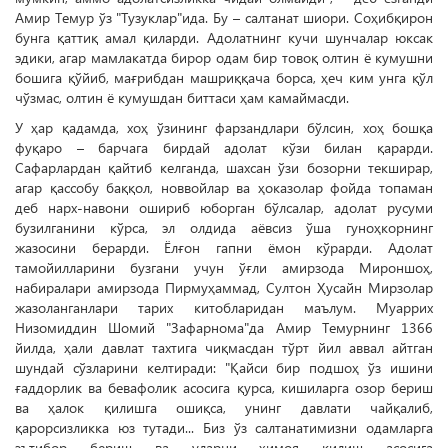
Амир Темур ўз "Тузук­лар"ида. Бу – салтанат шиори. Соҳибқирон
бунга қаттиқ амал қиларди. Адолатнинг кучи шунчалар юксак
эдики, агар мамлакатда бирор одам бир товоқ олтин ё кумушни
бошига қўйиб, мағрибдан машриққача борса, ҳеч ким унга қўл
чўзмас, олтин ё кумушдан биттаси ҳам камаймасди.
У ҳар қадамда, хоҳ ўзининг фарзандлари бўлсин, хоҳ бошқа
фуқаро – барчага бирдай адолат кўзи билан қарарди.
Сафарлардан қайтиб келганда, шахсан ўзи бозорни текширар,
агар қассобу баққол, новвойлар ва ҳоказолар фойда топаман
деб нарх-навони ошириб юборган бўлсалар, адолат русуми
бузилганини кўрса, эл олдида аёвсиз ўша гуноҳкорнинг
жазосини берарди. Ёлғон гапни ёмон кўрарди. Адолат
тамойилларини бузгани учун ўғли амирзода Мироншоҳ,
набиралари амирзода Пирмуҳаммад, Султон Ҳусайн Мирзолар
жазоланганлари тарих китобларидан маълум. Муаррих
Низомиддин Шомий "Зафарнома"да Амир Темурнинг 1366
йилда, ҳали давлат тахтига чиқмасдан тўрт йил аввал айтган
шундай сўзларини келтиради: "Қайси бир подшоҳ ўз ишини
ғаддорлик ва бевафолик асосига қурса, кишиларга озор бериш
ва ҳалок қилишга ошиқса, унинг давлати чайқалиб,
қарорсизликка юз тутади... Биз ўз салтанатимизни одамларга
эътибор бериш ва уларни ҳимоя қилиш асосига