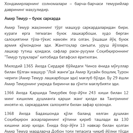
Хондамирларнинг солномалари – барча-барчаси темурийлар
даврининг маҳсулидир.
Амир Темур – буюк саркарда
Амир Темур жаҳоннинг тўрт маш­ҳур саркардаларидан бири,
кураги ерга тегмаган буюк лашкарбоши, худо берган
салоҳиятини тўла-тўкис намоён эта олган, ўхшаши йўқ буюк
армия қўмондони эди. Жанггоҳлар санъати, уруш йўллари,
лашкар тутиш қоидаси, сафлар расм-русуми Соҳибқироннинг
"Темур тузуклари" китобида батафсил ёритилган.
Милодий 1365 йилда Сирдарё бўйидаги Чиноз ёнида мўғуллар
билан бўлган машҳур "Лой жанги"да Амир Ҳусайн бошлиқ Турон
чериги (Амир Темур лашкарбоши эди) мағлуб бўлди. Бу 29 ёшли
Амир Темурнинг умрида биринчи ва сўнгги мағлубияти эди.
1366 йилда Қаршида Темурбек бор-йўғи 243 киши билан 12
минг кишилик душманга қарши жанг қилди ва Тангрининг
инояти-ю, саркардалик салоҳияти билан зафар қозонди.
1368 йилда Бадахшонда қўли баланд келган душман
Соҳибқирон аскарларининг кўпини қириб ташлади ва 130
кишини асир қилди. Ёнида бор-йўғи 13 навкар билан қолган
Амир Темур мардларча Добон тоғи тепасига чиқиб йўлни тўсди