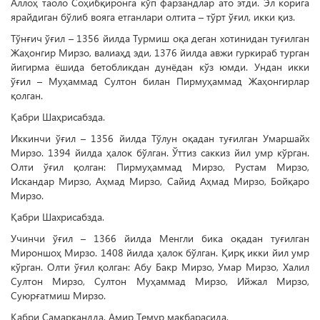
Аллоҳ таоло Соҳибқиронга кўп фарзандлар ато этди. Эл корига
ярайдиган бўлиб вояга етганлари олтита – тўрт ўғил, икки қиз.
Тўнғич ўғил – 1356 йилда Турмиш оқа деган хотинидан туғилган
Жаҳонгир Мирзо, валиаҳд эди, 1376 йилда авжи гуркираб турган
йигирма ёшида бетобликдан дунёдан кўз юмди. Ундан икки
ўғил – Муҳаммад Султон билан Пирмуҳаммад Жаҳонгирлар
қолган.
Қабри Шаҳрисабзда.
Иккинчи ўғил – 1356 йилда Тўлун оқадан туғилган Умаршайх
Мирзо. 1394 йилда ҳалок бўлган. Ўттиз саккиз йил умр кўрган.
Олти ўғил қолган: Пирмуҳаммад Мирзо, Рустам Мирзо,
Искандар Мирзо, Аҳмад Мирзо, Сайид Аҳмад Мирзо, Бойқаро
Мирзо.
Қабри Шахрисабзда.
Учинчи ўғил – 1366 йилда Менг­ли бика оқадан туғилган
Мироншоҳ Мирзо. 1408 йилда ҳалок бўлган. Қирқ икки йил умр
кўрган. Олти ўғил қолган: Абу Бакр Мирзо, Умар Мирзо, Халил
Султон Мирзо, Султон Муҳаммад Мирзо, Ийжал Мирзо,
Суюрғатмиш Мирзо.
Қабри Самарқандда, Амир Темур мақбарасида.