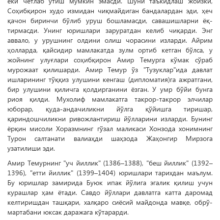
ёки четлаб ўтиш мумкин эмасди. Шуни таъкидлаш жоизки,
Соҳибқирон худо измидан чиқмайдиган бандалардан эди, ҳеч
қачон биринчи бўлиб уруш бошламасди, савашишларни ёқ­
тирмасди. Унинг юришлари заруратдан келиб чиқарди. Энг
аввало, у урушнинг олдини олиш чорасини изларди. Айрим
ҳолларда, қайсидир мамлакатда зулм ортиб кетган бўлса, у
жойнинг улуғлари соҳиб­қирон Амир Темурга кўмак сўраб
мурожаат қилишарди. Амир Темур ўз "Тузуклар"ида давлат
ишларининг тўққиз улушини кенгаш (дипломатия)га ажратгани,
бир улушини қиличга қолдирганини ёзган. У умр бўйи бунга
риоя қилди. Мухолиф мамлакатга такрор-такрор элчилар
юборар, қуда-андачиликни йўлга қўйишга тиришар,
қариндошчиликни ривожлантириш йўлларини изларди. Бунинг
ёрқин мисоли Хоразмнинг гўзал маликаси Хонзода хонимнинг
Турон салтанати валиаҳди шаҳзода Жаҳонгир Мирзога
узатилиши эди.
Амир Темурнинг "уч йиллик" (1386–1388), "беш йиллик" (1392–
1396), "етти йиллик" (1399–1404) юришлари тарихдан маълум.
Бу юришлар замирида Буюк ипак йўлига эгалик қилиш учун
курашлар ҳам ётади. Савдо йўллари давлатга катта даромад
келтиришдан ташқари, халқаро сиёсий майдонда мавқе, обрў-
мартабани юксак даражага кўтарарди.