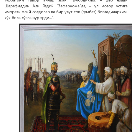
Шарафиддин Али Яздий "Зафарнома"да, – ул мозор устига
иморати олий солдилар ва бир улуғ тоқ (гумбаз) боғладиларким,
кўк била сўзлашур эрди...".