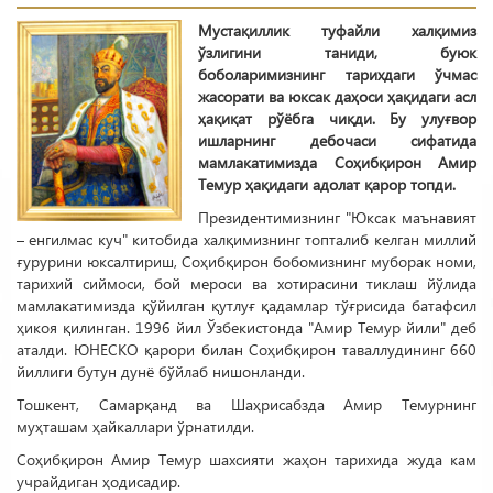
Мустақиллик туфайли халқимиз
ўзлигини таниди, буюк
боболаримизнинг тарихдаги ўчмас
жасорати ва юксак даҳоси ҳақидаги асл
ҳақиқат рўёбга чиқди. Бу улуғвор
ишларнинг дебочаси сифатида
мамлакатимизда Соҳибқирон Амир
Темур ҳақидаги адолат қарор топди.
Президентимизнинг "Юксак маънавият
– енгилмас куч" китобида халқимизнинг топталиб келган миллий
ғурурини юксалтириш, Соҳибқирон бобомизнинг муборак номи,
тарихий сиймоси, бой мероси ва хотирасини тиклаш йўлида
мамлакатимизда қўйилган қутлуғ қадамлар тўғрисида батафсил
ҳикоя қилинган. 1996 йил Ўзбекистонда "Амир Темур йили" деб
аталди. ЮНЕСКО қарори билан Соҳибқирон таваллудининг 660
йиллиги бутун дунё бўйлаб нишонланди.
Тошкент, Самарқанд ва Шаҳрисабзда Амир Темурнинг
муҳташам ҳайкаллари ўрнатилди.
Соҳибқирон Амир Темур шахсияти жаҳон тарихида жуда кам
учрайдиган ҳодисадир.