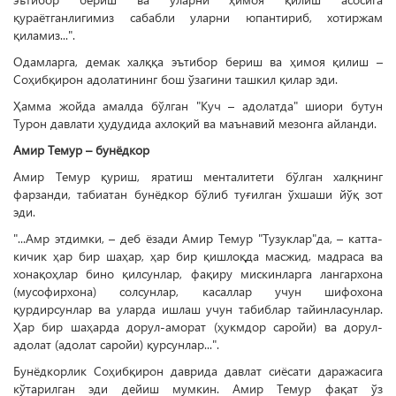
қураётганлигимиз сабабли уларни юпантириб, хотиржам
қиламиз...".
Одамларга, демак халққа эътибор бериш ва ҳимоя қилиш –
Соҳибқирон адолатининг бош ўзагини ташкил қилар эди.
Ҳамма жойда амалда бўлган "Куч – адолатда" шиори бутун
Турон давлати ҳудудида ахлоқий ва маънавий мезонга айланди.
Амир Темур – бунёдкор
Амир Темур қуриш, яратиш менталитети бўлган халқнинг
фарзанди, табиатан бунёдкор бўлиб туғилган ўхшаши йўқ зот
эди.
"...Амр этдимки, – деб ёзади Амир Темур "Тузуклар"да, – катта-
кичик ҳар бир шаҳар, ҳар бир қишлоқда масжид, мадраса ва
хонақоҳлар бино қилсунлар, фақиру мискинларга лангархона
(мусофирхона) солсунлар, касаллар учун шифохона
қурдирсунлар ва уларда ишлаш учун табиблар тайинласунлар.
Ҳар бир шаҳарда дорул-аморат (ҳукмдор саройи) ва дорул-
адолат (адолат саройи) қурсунлар...".
Бунёдкорлик Соҳибқирон даврида давлат сиёсати даражасига
кўтарилган эди дейиш мумкин. Амир Темур фақат ўз