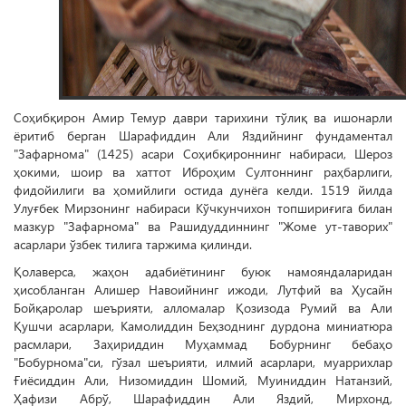
Соҳибқирон Амир Темур даври тарихини тўлиқ ва ишонарли
ёритиб берган Шарафиддин Али Яздийнинг фундаментал
"Зафарнома" (1425) асари Соҳибқироннинг набираси, Шероз
ҳокими, шоир ва хаттот Иброҳим Султоннинг раҳбарлиги,
фидойилиги ва ҳомийлиги остида дунёга келди. 1519 йилда
Улуғбек Мирзонинг набираси Кўчкунчихон топшириғига билан
мазкур "Зафарнома" ва Рашидуддиннинг "Жоме ут-таворих"
асарлари ўзбек тилига таржима қилинди.
Қолаверса, жаҳон адабиётининг буюк намояндаларидан
ҳисобланган Алишер Навоийнинг ижоди, Лутфий ва Ҳусайн
Бойқаролар шеърияти, алломалар Қозизода Румий ва Али
Қушчи асарлари, Камолиддин Беҳзоднинг дурдона миниатюра
расмлари, Заҳириддин Муҳаммад Бобурнинг бебаҳо
"Бобурнома"си, гўзал шеърияти, илмий асарлари, муаррихлар
Ғиёсиддин Али, Низомиддин Шомий, Муиниддин Натанзий,
Ҳафизи Абрў, Шарафиддин Али Яздий, Мирхонд,