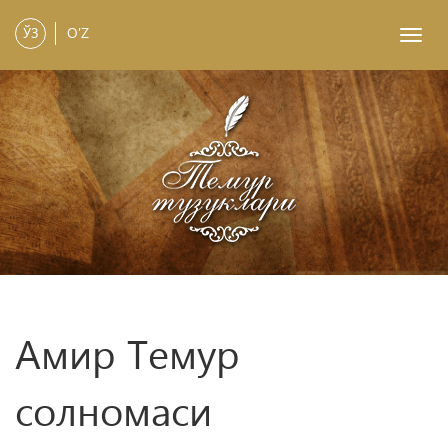
ЎЗ
O'Z
Toggl
navig
Амир Темур
солномаси