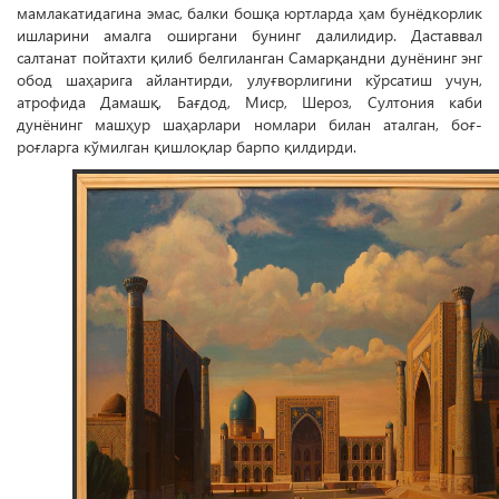
мамлакатидагина эмас, балки бошқа юртларда ҳам бунёдкорлик
ишларини амалга оширгани бунинг далилидир. Дас­т­­аввал
салтанат пойтахти қилиб белгиланган Самарқандни дунёнинг энг
обод шаҳарига айлантирди, улуғворлигини кўрсатиш учун,
атрофида Дамашқ, Бағдод, Миср, Шероз, Султония каби
дунёнинг машҳур шаҳарлари номлари билан аталган, боғ-
роғларга кўмилган қишлоқлар барпо қилдирди.