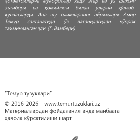
ҳотамтойларча мукофотлар ҳадя этар ва ўз шахсий
эътибори ва ҳомийлиги билан уларни қўллаб-
қувватларди. Ана шу олимларнинг айримлари Амир
Темур салтанатида ўз ватанидагидан кўпроқ
таъминланган эди. (Г. Вамбери)
“Темур тузуклари”
© 2016-2026 – www.temurtuzuklari.uz
Материаллардан фойдаланилганда манбаага
ҳавола кўрсатилиши шарт