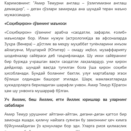
Каримовнинг: "Амир Темурни англаш – ўзлигимизни англаш
демакдир", – деган сўзлари замирида ана шундай теран маъно
мужассамдир.
«Соҳибқирон» сўзининг маъноси
«Соҳибқирон» сўзининг арабча «саодатли, зафарли, ғолиб»
маънолари бор. Илми нужум (астро­логия)­да ва афсоналарда
Зуҳра (Венера) – дўстлик ва меҳру муҳаббат туғёнларини инъом
айлагувчи, Муштарий (Юпитер) – омаду иқбол, музаффарияту
шодиёналар сайёраси деб таърифланади. Шу икки сайёранинг
бир буржда учрашган вақти саодатли лаҳзалардур, уни қирон
дейдилар, шундай вақтда туғилган бола ўша қирон соҳиби
ҳисобланади. Бундай боланинг бахт­ли, улуғ мартабалар эгаси
бўлиши олдиндан башорат этилади. Шарқ мамлакатларида
ҳукмдорларга бериладиган шарафли унвон. Амир Темур Кўрагон
ҳам шу унвонга мушарраф бўлган.
Уч йиллик, беш йиллик, етти йиллик юришлар ва уларнинг
сабаблари
Амир Темур урушнинг айтгани-айтган, дегани-деган қаттол бир
замонда яшади, қиличу найзага суянган бу замоннинг ҳеч кимга
бўйсунмайдиган ўз қонунлари бор эди. Уларга риоя қилмаслик