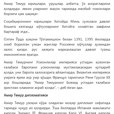
Амир Темур юришлари, урушлар, албатта, ўз асоратларини
қолдирди, лекин уларнинг жаҳон тарихида ижобий томонлари
борлиги ҳам ҳақиқат.
Соҳибқироннинг юришлари Хитойда Минь сулоласи давлат
бошига келганда мўғулларнинг Хитойга солаётган хавфини
бартараф этди...
Олтин Ўрда ҳоқони Тўхтамишхон билан 1391, 1395 йилларда
олиб борилган улкан жанглар Россияни мўғуллар зулмидан
халос қилди, рус халқига марказлашган давлат тузиш
имкониятини яратди.
Амир Темурнинг Усмонлилар империяси устидан қозонган
ғалабаси Европани усмонлилар мустамлакасидан қутқариб
қолди, уни Европа халоскорига айлантирди, Византия империяси
умрига ярим аср умр қўшди. Француз тарихчиси Рене Груссе ХХ
аср бошларида: "Амир Темурнинг Боязид устидан ғалабаси
христиан оламини асраб қолди", – деб ёзган эди.
Амир Темур дипломатияси
Амир Темур узоқни кўра оладиган моҳир дипломат сифатида
тарихда чуқур из қолдирди. Ўша йилларда Испания мамлакати
қироли Энрико III, Франция қироли Карл VI, Англия қироли