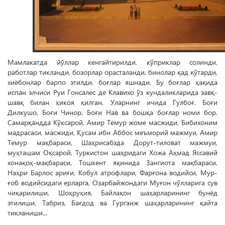
Мамлакатда йўллар кенгайтирилди, кўприклар солинди,
работлар тикланди, бозорлар орасталанди, бинолар қад кўтарди,
хиёбонлар барпо этилди, боғлар яшнади. Бу боғлар ҳақида
испан элчиси Руи Гонсалес де Клавихо ўз кундаликларида завқ-
шавқ билан ҳикоя қилган. Уларнинг ичида Гулбоғ, Боғи
Дилкушо, Боғи Чинор, Боғи Нав ва бошқа боғлар номи бор.
Самар­қандда Кўксарой, Амир Темур жоме масжиди, Бибихоним
мадрасаси, масжиди, Қусам ибн Аббос меъморий мажмуи, Амир
Темур мақбараси, Шаҳрисабзда Дорут-тиловат мажмуи,
муҳташам Оқсарой, Туркистон шаҳридаги Хожа Аҳмад Яссавий
хонақоҳ-мақбараси, Тошкент яқинида Зангиота мақбараси,
Наҳри Барлос ариғи, Кобул атрофлари, Фарғона водийси, Мур­
ғоб водийсидаги ерларга, Озарбайжондаги Муғон чўлларига сув
чиқарилиши, Шоҳруҳия, Байлақон шаҳарларининг бунёд
этилиши, Табриз, Бағдод ва Гурганж шаҳарларининг қайта
тикланиши...