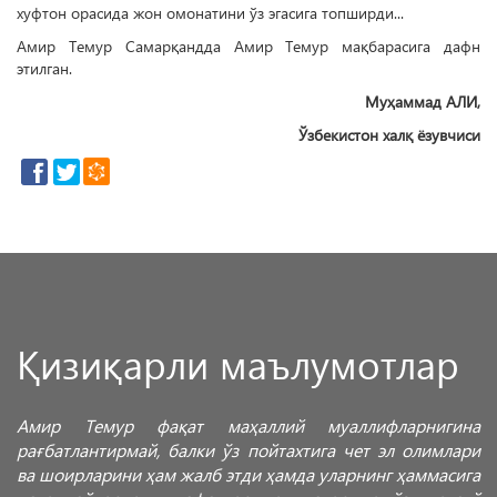
хуфтон орасида жон омонатини ўз эгасига топширди...
Амир Темур Самарқандда Амир Темур мақбарасига дафн
этилган.
Муҳаммад АЛИ,
Ўзбекистон халқ ёзувчиси
Қизиқарли маълумотлар
Амир Темур фақат маҳаллий муаллифларнигина
рағбатлантирмай, балки ўз пойтахтига чет эл олимлари
ва шоирларини ҳам жалб этди ҳамда уларнинг ҳаммасига