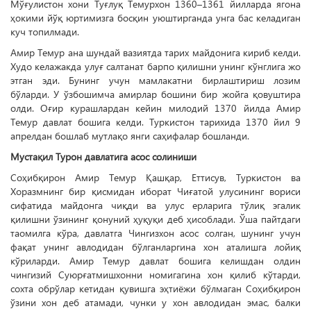
Мўғулистон хони Туғлуқ Темурхон 1360–1361 йилларда ягона
ҳокими йўқ юртимизга бос­қин уюштирганда унга бас келадиган
куч топилмади.
Амир Темур ана шундай вазиятда тарих майдонига кириб келди.
Худо келажакда улуғ салтанат барпо қилишни унинг кўнглига жо
этган эди. Бунинг учун мамлакатни бирлаштириш лозим
бўларди. У ўзбошимча амирлар бошини бир жойга қовуштира
олди. Оғир курашлардан кейин милодий 1370 йилда Амир
Темур давлат бошига келди. Туркистон тарихида 1370 йил 9
апрелдан бошлаб мутлақо янги саҳифалар бошланди.
Мустақил Турон давлатига асос солиниши
Соҳибқирон Амир Темур Қаш­қар, Еттисув, Туркистон ва
Хоразмнинг бир қисмидан иборат Чиғатой улусининг вориси
сифатида майдонга чиқди ва улус ерларига тўлиқ эгалик
қилишни ўзининг қонуний ҳуқуқи деб ҳисоблади. Ўша пайтдаги
таомилга кўра, давлатга Чингизхон асос солган, шунинг учун
фақат унинг авлодидан бўлганларгина хон аталишга лойиқ
кўриларди. Амир Темур давлат бошига келишдан олдин
чингизий Суюрғатмишхонни номигагина хон қилиб кўтарди,
сохта обрўлар кетидан қувишга эҳтиёжи бўлмаган Соҳибқирон
ўзини хон деб атамади, чунки у хон авлодидан эмас, балки