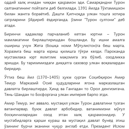
оддий халқ ичидан чиққан қаҳрамон эди. Самарқандни Турон
салтанатининг пойтахти деб белгилади, 1391 йилда Тўхтамишхон
билан жангга бораётиб, Дашти Қипчоқда улкан тошга хотира
сатрларини ўйдириб ёздирганда, ўзини "Турон султони" деб
атади.
Биринчи қадамлар парчаланиб кетган юртни – Турон
мамлакатини бирлаштиришдан бошланди. Бу ишни амалга
ошириш учун Жета (бошқа номи Мўғулистон)га беш марта,
Хоразмга беш марта юриш қилишга тўғри келди. Пароканда
мустамлака юрт яхлитлик мақомига эга бўлиб, озодликка
эришди. Бу тарихимиздаги диққатга сазовор улкан воқеалардан
биридир.
Ўттиз беш йил (1370–1405) ҳукм сурган Соҳибқирон Амир
Темур Марказий Осиё ҳудудларини ягона марказлашган
давлатга бирлаштирди, Ҳинд ва Гангадан то Орол денгизигача,
Тянь-Шандан то Босфоргача улкан империя барпо этди.
Амир Темур, энг аввало, мустақил улкан Турон давлатини тузган
ватанпарвар, буюк давлат арбобидир, ватанимизни мўғул
босқинчиларидан озод этган халқ қаҳрамонидир. У
мустабидларга қарши кураш ва мустақил давлат бунёд этиш
ўзининг бурчи эканини чуқур англаб етди. Президент Ислом