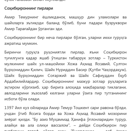
Соҳибқироннинг пирлари
Амир Темурнинг ёшликданоқ машҳур дин уламолари ва
шайхларга эътиқоди баланд бўлиб, буни падари бузруквори
Амир Тарағайдан ўрганган эди.
Соҳибқироннинг бир неча пирлари бўлган, уларни икки гуруҳга
ажратиш мумкин.
Биринчи гуруҳга руҳониятли пирлар, яъни Соҳибқирон
туғилгунга қадар яшаб ўтишган табаррук зотлар – Туркистон
мулкининг шайх ул-машойихи Хожа Аҳмад Яссавий, Султон
Бурҳониддин Қилич, Шайх Нуриддин Басир (Қутби Чаҳордаҳум),
Шайх Бурҳониддин Соғаржий ва Шайх Сафиуддин Ёқуб
Ардабилийлардир. Соҳибқироннинг мазкур зотлар руҳларига
эҳтиром кўргизиб, ҳар бирига алоҳида мақбаралар тиклагани,
авлодларини эъзозлаб келгани уларни ўзига пир тутганининг
исботи бўла олади.
1397 йил куз ойларида Амир Темур Тошкент сари равона бўлди,
ундан ўтиб Яссига борди ва Хожа Аҳмад Яссавий мозорини
зиёрат қилди. "Бу азиз Муҳаммад Ҳанифа ўғлонларидин турур,
алайҳи ва ала олиҳи вассалом", – дейди Соҳибқирон пир
турбатини тавоф айлар экан. "Буюрдиким, – деб ёзади