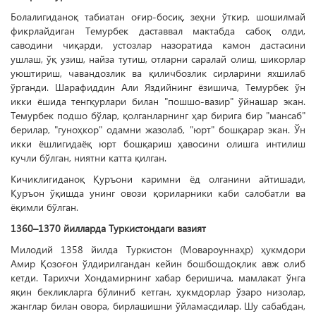
Болалигиданоқ табиатан оғир-босиқ, зеҳни ўткир, шошилмай
фикрлайдиган Темурбек даставвал мактабда сабоқ олди,
саводини чиқарди, устозлар назоратида камон дастасини
ушлаш, ўқ узиш, найза тутиш, отларни саралай олиш, шикорлар
уюштириш, чавандозлик ва қиличбозлик сирларини яхшилаб
ўрганди. Шарафиддин Али Яздийнинг ёзишича, Темурбек ўн
икки ёшида тенгқурлари билан "пошшо-вазир" ўйнашар экан.
Темурбек подшо бўлар, қолганларнинг ҳар бирига бир "мансаб"
берилар, "гуноҳкор" одамни жазолаб, "юрт" бошқарар экан. Ўн
икки ёшлигидаёқ юрт бошқариш ҳавосини олишга интилиш
кучли бўлган, ниятни катта қилган.
Кичиклигиданоқ Қуръони каримни ёд олганини айтишади,
Қуръон ўқишда унинг овози қориларники каби салобатли ва
ёқимли бўлган.
1360–1370 йилларда Туркистондаги вазият
Милодий 1358 йилда Туркистон (Мовароуннаҳр) ҳукмдори
Амир Қозоғон ўлдирилгандан кейин бошбошдоқлик авж олиб
кетди. Тарихчи Хондамирнинг хабар беришича, мамлакат ўнга
яқин бекликларга бўлиниб кетган, ҳукмдорлар ўзаро низолар,
жанглар билан овора, бирлашишни ўйламасдилар. Шу сабабдан,