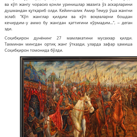
ва кўп жангу чорасиз қонли уринишлар эвазига ўз аскарларини
душмандан қутқариб олди. Ке­йинчалик Амир Темур ўша жангни
эслаб: "Кўп жанглар қилдим ва кўп воқеаларни бошдан
кечирдим-у аммо бу жангдан қаттиғини кўрмадим...", – деган
эди.
Соҳибқирон дунёнинг 27 мамлакатини мусаххар қилди.
Тахминан мингдан ортиқ жанг ўтказди, уларда зафар ҳамиша
Соҳибқирон томонида бўлди.