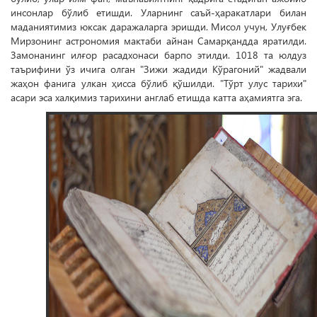
инсонлар бўлиб етишди. Уларнинг саъй-ҳаракатлари билан
маданиятимиз юксак даражаларга эришди. Мисол учун, Улуғбек
Мирзонинг астрономия мактаби айнан Самарқандда яратилди.
Замонанинг илғор расадхонаси барпо этилди. 1018 та юлдуз
таърифини ўз ичига олган "Зижи жадиди Кўрагоний" жадвали
жаҳон фанига улкан ҳисса бўлиб қўшилди. "Тўрт улус тарихи"
асари эса халқимиз тарихини англаб етишда катта аҳамиятга эга.