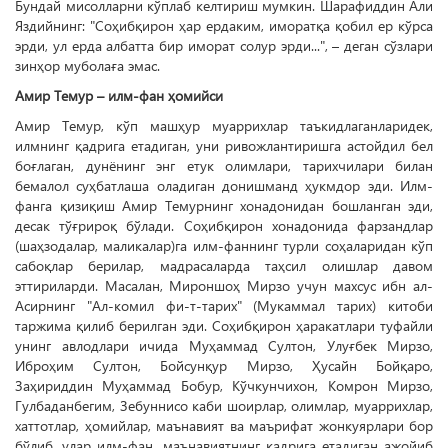
Бундай мисолларни кўплаб келтириш мумкин. Шарафиддин Али
Яздийнинг: "Соҳибқирон ҳар ердаким, иморатқа қобил ер кўрса
эрди, ул ерда албатта бир иморат солур эрди...", – деган сўзлари
зинҳор муболаға эмас.
Амир Темур – илм-фан ҳомийси
Амир Темур, кўп машҳур муаррихлар таъкидлаганларидек,
илмнинг қадрига етадиган, уни ривожлантиришга астойдил бел
боғлаган, дунёнинг энг етук олимлари, тарихчилари билан
бемалол суҳбатлаша оладиган донишманд ҳукмдор эди. Илм-
фанга қизиқиш Амир Темурнинг хонадонидан бошланган эди,
десак тўғрироқ бўлади. Соҳиб­қирон хонадонида фарзандлар
(шаҳзодалар, маликалар)га илм-фаннинг турли соҳаларидан кўп
сабоқлар берилар, мадрасаларда таҳсил олишлар давом
эттириларди. Масалан, Мироншоҳ Мирзо учун махсус ибн ал-
Асирнинг "Ал-комил фи-т-тарих" (Мукаммал тарих) китоби
таржима қилиб берилган эди. Соҳибқирон ҳаракатлари туфайли
унинг авлодлари ичида Муҳаммад Султон, Улуғбек Мирзо,
Иброҳим Султон, Бойсунқур Мирзо, Ҳусайн Бойқаро,
Заҳириддин Муҳаммад Бобур, Кўчкунчихон, Комрон Мирзо,
Гулбаданбегим, Зебуннисо каби шоирлар, олимлар, муаррихлар,
хаттотлар, ҳомийлар, маънавият ва маърифат жонкуярлари бор
бўлиб, улар илм-фан, маънавиятнинг қадрига етадиган ажойиб