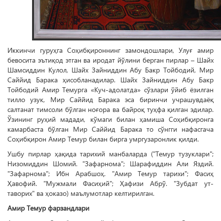
Иккинчи гуруҳга Соҳибқироннинг замондошлари, Улуғ амир
бевосита эътиқод этган ва иродат йўлини берган пирлар – Шайх
Шамсиддин Кулол, Шайх Зайниддин Абу Бакр Тойбодий, Мир
Сай­йид Барака ҳисобланадилар. Шайх Зайниддин Абу Бакр
Тойбодий Амир Темурга «Куч-адолатда» сўзлари ўйиб ёзилган
тилло узук, Мир Саййид Барака эса биринчи учрашувдаёқ
салтанат тимсоли бўлган ноғора ва байроқ туҳфа қилган эдилар.
Ўзининг руҳий мадади, кўмаги билан ҳамиша Соҳиб­қиронга
камарбаста бўлган Мир Саййид Барака то сўнгги нафасгача
Соҳиб­қирон Амир Темур билан бирга умргузаронлик қилди.
Ушбу пирлар ҳақида тарихий манбаларда ("Темур тузуклари";
Низомиддин Шомий. "Зафарнома"; Шарафиддин Али Яздий.
"Зафарнома"; Ибн Арабшоҳ. "Амир Темур тарихи"; Фасиҳ
Ҳавофий. "Мужмали Фасиҳий"; Ҳафизи Абрў. "Зубдат ут-
таворих" ва ҳоказо) маълумотлар келтирилган.
Амир Темур фарзандлари