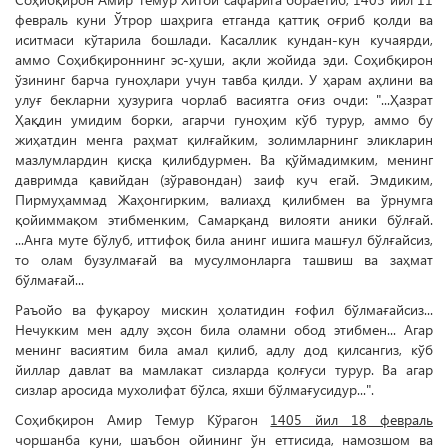
февраль куни Ўтрор шаҳрига етганда қаттиқ оғриб қолди ва
иситмаси кўтарила бошлади. Касаллик кундан-кун кучаярди,
аммо Соҳибқироннинг эс-ҳуши, ақли жойида эди. Соҳибқирон
ўзининг барча гуноҳлари учун тавба қилди. У ҳарам аҳлини ва
улуғ бекларни ҳузурига чорлаб васиятга оғиз очди: "...Ҳазрат
Ҳақдин умидим борки, агарчи гуноҳим кўб турур, аммо бу
жиҳатдин менга раҳмат қилғайким, золимларнинг эликларин
мазлумлардин қисқа қилибдурмен. Ва қўймадимким, менинг
давримда қавийдан (зўравондан) заиф куч егай. Эмдиким,
Пирмуҳаммад Жаҳонгирким, валиаҳд қилибмен ва ўрнумга
қойиммақом этибменким, Самарқанд вилояти аники бўлғай.
...Анга муте бўлуб, иттифоқ била анинг ишига машғул бўлғайсиз,
то олам бузулмағай ва мусулмонларга ташвиш ва заҳмат
бўлмағай...
Раъойо ва фуқароу мискин ҳолатидин ғофил бўлмағайсиз...
Нечукким мен адлу эҳсон била оламни обод этибмен... Агар
менинг васиятим била амал қилиб, адлу дод қилсангиз, кўб
йиллар давлат ва мамлакат сизларда қолғуси турур. Ва агар
сизлар аросида мухолифат бўлса, яхши бўлмағусидур...".
Соҳибқирон Амир Темур Кўрагон
1405 йил 18 февраль
чоршанба куни, шаъбон ойининг ўн еттисида, намозшом ва