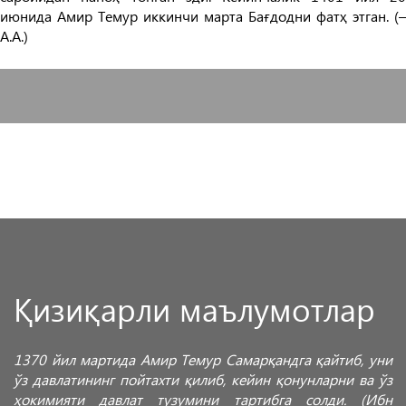
июнида Амир Темур иккинчи марта Бағдодни фатҳ этган. (–
А.А.)
Қизиқарли маълумотлар
1370 йил мартида Амир Темур Самарқандга қайтиб, уни
ўз давлатининг пойтахти қилиб, кейин қонунларни ва ўз
ҳокимияти давлат тузумини тартибга солди. (Ибн