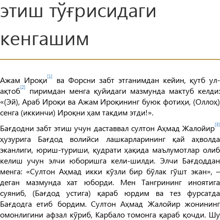
этиш тўғрисидаги
кенгашим
[1]
Ажам Ироқи
ва Форсни забт этганимдан кейин, қутб ул-
[2]
ақтоб
пиримдан менга қуйидаги мазмунда мактуб келди:
«(Эй), Араб Ироқи ва Ажам Ироқининг буюк фотиҳи, (Оллоҳ)
сенга (иккинчи) Ироқни ҳам такдим этди!».
[3]
Бағдодни забт этиш учун даставвал султон Аҳмад Жалойир
ҳузурига Бағдод волийси лашкарларининг қай аҳволда
эканлиги, юриш-туриши, қудрати ҳақида маълумотлар олиб
келиш учун элчи юборишга кели-шилди. Элчи Бағдоддан
менга: «Султон Аҳмад икки кўзли бир бўлак гўшт экан», –
деган мазмунда хат юборди. Мен Тангрининг иноятига
суяниб, (Бағдод устига) қараб юрдим ва тез фурсатда
Бағдодга етиб бордим. Султон Аҳмад Жалойир жонининг
омонлигини афзал кўриб, Карбало томонга қараб қочди. Шу