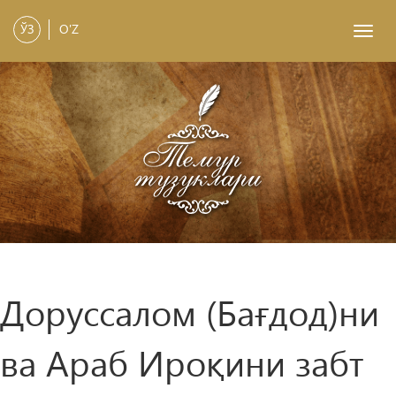
ЎЗ
O'Z
Toggl
navig
Доруссалом (Бағдод)ни
ва Араб Ироқини забт