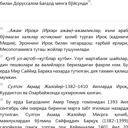
[4]
билан Доруссалом Бағдод менга бўйсунди
.
[1]
...Ажам Ироқи (Ироқи ажам)
–ажамликлар, яъни араб
бўлмаган халклар истиқомат қилиб турган Ироқ (қадимги
Мидия), Эроннинг Ироқ билан чегарадош ғарбий ерлари,
Месопотамияга туташ жойлар тушунилади.
[2]
Қутб ул-ақтоб
–«қутблар қутби». Улуғ мартабали шайхлар
дин пешволари ва валийларга бериладиган фахрли ном. Бу
ерда Мир Саййид Барака назарда тутилган, дея тахмин қилиш
мумкин.
[3]
Султон Ақмад Жалойир
–1382–1410 йилларда Ироқ
Курдистон ва Озарбайжонда ҳукмронлик қилган.
[4]
Бу ерда Бағдоднинг Амир Темур томонидан 1393 йил
сентябрь ойи охирида биринчи марта забт этилиши назарда
тутилган. Султон Аҳмад Жалойир Мисрга қочиб,
мамлуклардан бўлмиш Сайфиддин Барқуқ (1382–1399)
саройидан паноҳ топган эди. Кейинчалик 1401 йил 20