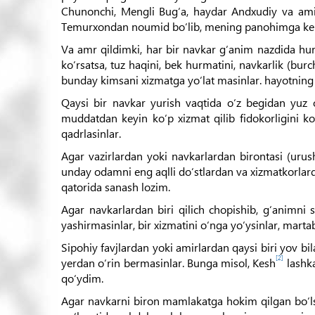
Chunonchi, Mengli Bug‘a, haydar Andxudiy va amir 
Temurxondan noumid bo‘lib, mening panohimga kelgan
Va amr qildimki, har bir navkar g‘anim nazdida hur
ko‘rsatsa, tuz haqini, bek hurmatini, navkarlik (bu
bunday kimsani xizmatga yo‘lat masinlar. hayotning 
Qaysi bir navkar yurish vaqtida o‘z begidan yuz o
muddatdan keyin ko‘p xizmat qilib fidokorligini ko‘r
qadrlasinlar.
Agar vazirlardan yoki navkarlardan birontasi (urush
unday odamni eng aqlli do‘stlardan va xizmatkorlard
qatorida sanash lozim.
Agar navkarlardan biri qilich chopishib, g‘animni
yashirmasinlar, bir xizmatini o‘nga yo‘ysinlar, martab
Sipohiy favjlardan yoki amirlardan qaysi biri yov bil
[2]
yerdan o‘rin bermasinlar. Bunga misol, Kesh
lashka
qo‘ydim.
Agar navkarni biron mamlakatga hokim qilgan bo‘lsa