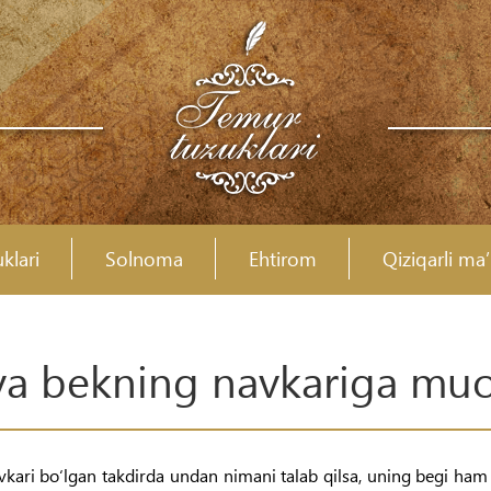
klari
Solnoma
Ehtirom
Qiziqarli ma
a bekning navkariga muom
navkari bo‘lgan takdirda undan nimani talab qilsa, uning begi h