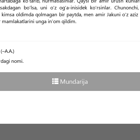
artabaga ko‘tarib, hurmatlasinlar. Qaysi bir amir urush kunlar
akdagan bo‘lsa, uni o‘z og‘a-inisidek ko‘rsinlar. Chunonch
 kimsa oldimda qolmagan bir paytda, men amir Jakuni o‘z aziz
or mamlakatlarini unga in’om qildim.
(–А.А.)
ardagi nomi.
Mundarija