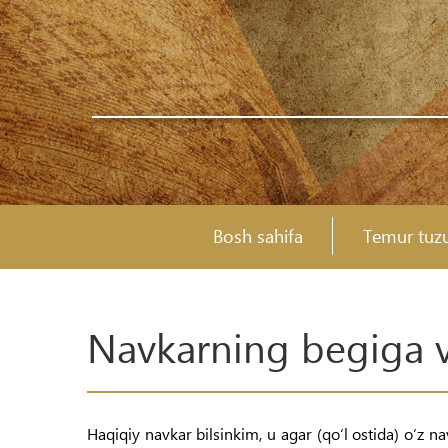
Bosh sahifa
Temur tuzu
Navkarning begiga v
Haqiqiy navkar bilsinkim, u agar (qo‘l ostida) o‘z 