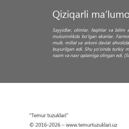
Qiziqarli ma’lumo
Sayyidlar, olimlar, faqihlar va bili
mulozimlikda bo‘lgan ekanlar. Farmon
mulk, millat va arkoni davlat ahvolida
buyurilgan edi. Shu yo‘sinda turkiy m
nazm va nasr qalamiga olingan edi. (S
“Temur tuzuklari”
© 2016-2026 – www.temurtuzuklari.uz