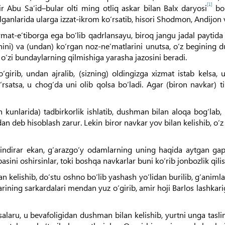
[1]
Abu Sa’id–bular olti ming otliq askar bilan Balx daryosi
bo‘
larida ularga izzat-ikrom ko‘rsatib, hisori Shodmon, Andijon va 
mat-e’tiborga ega bo‘lib qadrlansayu, biroq jangu jadal paytida 
rchini) va (undan) ko‘rgan noz-ne’matlarini unutsa, o‘z begining
o‘zi bundaylarning qilmishiga yarasha jazosini beradi.
‘girib, undan ajralib, (sizning) oldingizga xizmat istab kels
satsa, u chog‘da uni olib qolsa bo‘ladi. Agar (biron navkar) tin
 kunlarida) tadbirkorlik ishlatib, dushman bilan aloqa bog‘lab, 
an deb hisoblash zarur. Lekin biror navkar yov bilan kelishib, o
 sindirar ekan, g‘arazgo‘y odamlarning uning haqida aytgan gapl
asini oshirsinlar, toki boshqa navkarlar buni ko‘rib jonbozlik qili
an kelishib, do‘stu oshno bo‘lib yashash yo‘lidan burilib, g‘animla
rining sarkardalari mendan yuz o‘girib, amir hoji Barlos lashka
laru, u bevafoligidan dushman bilan kelishib, yurtni unga tasli