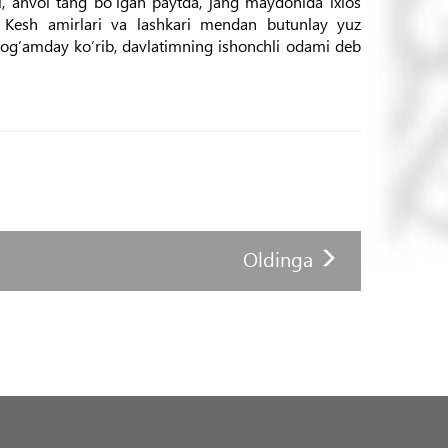
i, ahvol tang bo‘lgan paytda, jang maydonida ixlos
i, Kesh amirlari va lashkari mendan butunlay yuz
 og‘amday ko‘rib, davlatimning ishonchli odami deb
Oldinga