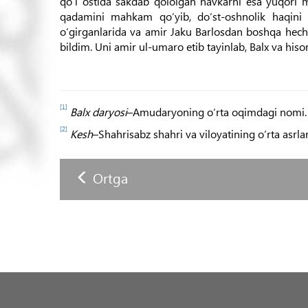
qo‘l ostida sakdab qololgan navkarni esa yuqori m
qadamini mahkam qo‘yib, do‘st-oshnolik haqini s
o‘girganlarida va amir Jaku Barlosdan boshqa hech
bildim. Uni amir ul-umaro etib tayinlab, Balx va his
[1]
Balx daryosi
–Amudaryoning o‘rta oqimdagi nomi. 
[2]
Kesh
–Shahrisabz shahri va viloyatining o‘rta asrl
Ortga