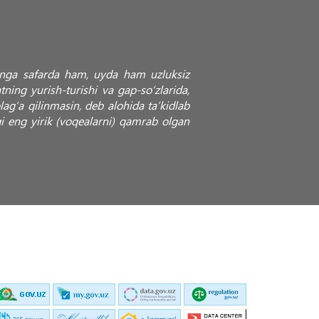
ironga safarda ham, uyda ham uzluksiz
ing yurish-turishi va gap-so‘zlarida,
lag‘a qilinmasin, deb alohida ta’kidlab
gi eng yirik (voqealarni) qamrab olgan