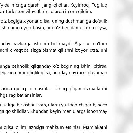
yida menga qarshi jang qildilar. Keyinroq, Tug‘luq
Turkiston viloyatlarini ularga in’om qildim.
o‘z begiga xiyonat qilsa, uning dushmaniga do‘stlik
 dushmaniga yon bosib, uni o‘z begidan ustun qo‘ysa,
a, unday navkarga ishonib bo‘lmaydi. Agar u ma’lum
chlik vaqtida sizga xizmat qilishni ixtiyor etsa, uni
unga oshnolik qilganday o‘z begining ishini bitirsa,
‘z egasiga munofiqlik qilsa, bunday navkarni dushman
ariga quloq solmasinlar. Uning qilgan xizmatlarini
shga rag‘batlansinlar.
r safiga birlashar ekan, ularni yurtdan chiqarib, hech
riga qo‘shildilar. Shundan keyin men ularga ishonmay
m qilsa, o‘lim jazosiga mahkum etsinlar. Mamlakatni