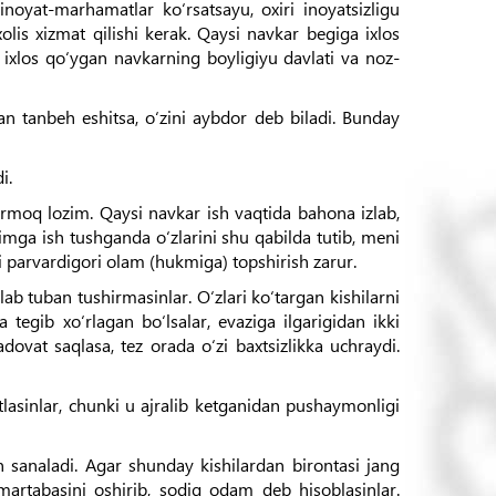
noyat-marhamatlar ko‘rsatsayu, oxiri inoyatsizligu
xolis xizmat qilishi kerak. Qaysi navkar begiga ixlos
a ixlos qo‘ygan navkarning boyligiyu davlati va noz-
dan tanbeh eshitsa, o‘zini aybdor deb biladi. Bunday
i.
irmoq lozim. Qaysi navkar ish vaqtida bahona izlab,
himga ish tushganda o‘zlarini shu qabilda tutib, meni
 parvardigori olam (hukmiga) topshirish zarur.
lab tuban tushirmasinlar. O‘zlari ko‘targan kishilarni
tegib xo‘rlagan bo‘lsalar, evaziga ilgarigidan ikki
adovat saqlasa, tez orada o‘zi baxtsizlikka uchraydi.
tlasinlar, chunki u ajralib ketganidan pushaymonligi
n sanaladi. Agar shunday kishilardan birontasi jang
 martabasini oshirib, sodiq odam deb hisoblasinlar.