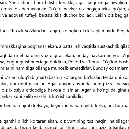
in. Yana shuni ham bilishi kerakki, agar begi unga avvaliga i
 emas, o‘zidan axtarsin. To‘g‘ri navkar o‘z begiga ixlos qo‘yib, 
k va adovati tufayli baxtsizlikka duchor bo‘ladi. Lekin o‘z begig
ttiq e’tirozli so‘zlaridan ranjib, ko‘nglida kek saqlamaydi. Begi
makkagina bog‘lanar ekan, albatta, ish vaqtida sustkashlik qilad
 vaqtida (mehnatdan) yuz o‘girar ekan, unday navkardan yuz o‘g
lasa, bugungi ishni ertaga qoldirsa, Po‘lod va Temur O‘g‘lon bos
omlarini ham tilga olishga munosib emasdirlar. Bunday odamlarni
o‘zlari ulug‘lab (martabasini) ko‘targan bo‘lsalar, tezda uni xor
alar, uni unutmasinlar. Agar ahyon-ahyonda uning izzat-nafsiga 
 o‘z ixlosiyu e’tiqodiga havola qilsinlar. Agar u ko‘nglida gina-
avkar kuni kelib yaxshilik ko‘rishi anikdir.
izmi begidan ajrab ketsayu, keyinroq yana qaytib kelsa, uni hurma
arshi qilich ko‘tarar ekan, o‘z yurtining tuz haqini halollaga
uzilib, bizga kelib xizmat qilishni istasa, uni aziz tutsinlar,