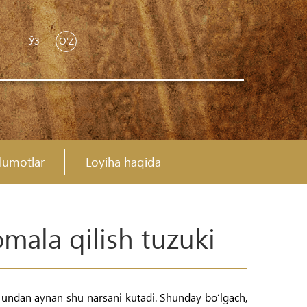
ЎЗ
O'Z
’lumotlar
Loyiha haqida
ala qilish tuzuki
am undan aynan shu narsani kutadi. Shunday bo‘lgach,