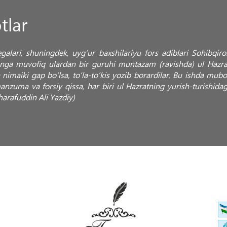
tlar
m egalari, shuningdek, uyg‘ur baxshilariyu fors adiblari Sohibq
ga muvofiq ulardan bir guruhi muntazam (ravishda) ul Hazratn
 nimaiki gap bo‘lsa, to‘la-to‘kis yozib borardilar. Bu ishda mubo
anzuma va forsiy qissa, har biri ul Hazratning yurish-turishida
harafuddin Ali Yazdiy)