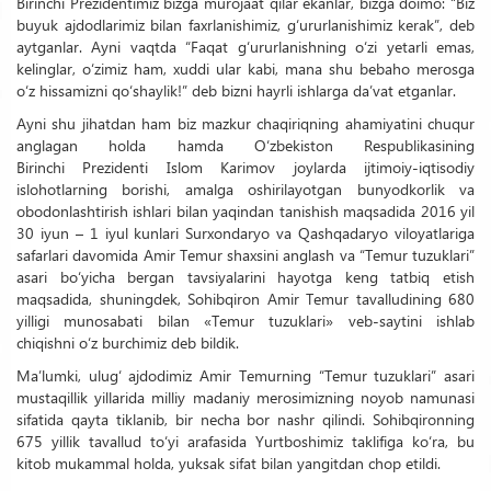
Birinchi Prezidentimiz bizga murojaat qilar ekanlar, bizga doimo: “Biz
buyuk ajdodlarimiz bilan faxrlanishimiz, g‘ururlanishimiz kerak”, deb
aytganlar. Ayni vaqtda “Faqat g‘ururlanishning o‘zi yetarli emas,
kelinglar, o‘zimiz ham, xuddi ular kabi, mana shu bebaho merosga
o‘z hissamizni qo‘shaylik!” deb bizni hayrli ishlarga da’vat etganlar.
Ayni shu jihatdan ham biz mazkur chaqiriqning ahamiyatini chuqur
anglagan holda hamda O‘zbekiston Respublikasining
Birinchi Prezidenti Islom Karimov joylarda ijtimoiy-iqtisodiy
islohotlarning borishi, amalga oshirilayotgan bunyodkorlik va
obodonlashtirish ishlari bilan yaqindan tanishish maqsadida 2016 yil
30 iyun – 1 iyul kunlari Surxondaryo va Qashqadaryo viloyatlariga
safarlari davomida Amir Temur shaxsini anglash va “Temur tuzuklari”
asari bo‘yicha bergan tavsiyalarini hayotga keng tatbiq etish
maqsadida, shuningdek, Sohibqiron Amir Temur tavalludining 680
yilligi munosabati bilan «Temur tuzuklari» veb-saytini ishlab
chiqishni o‘z burchimiz deb bildik.
Ma’lumki, ulug‘ ajdodimiz Amir Temurning “Temur tuzuklari” asari
mustaqillik yillarida milliy madaniy merosimizning noyob namunasi
sifatida qayta tiklanib, bir necha bor nashr qilindi. Sohibqironning
675 yillik tavallud to‘yi arafasida Yurtboshimiz taklifiga ko‘ra, bu
kitob mukammal holda, yuksak sifat bilan yangitdan chop etildi.