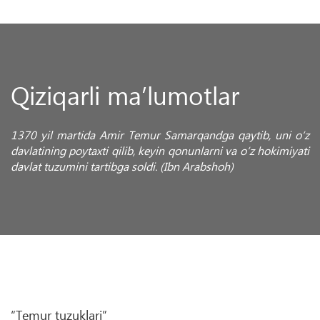
Qiziqarli ma’lumotlar
1370 yil martida Amir Temur Samarqandga qaytib, uni o‘z
davlatining poytaxti qilib, keyin qonunlarni va o‘z hokimiyati
davlat tuzumini tartibga soldi. (Ibn Arabshoh)
“Temur tuzuklari”