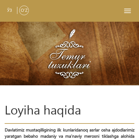
ЎЗ
O'Z
Toggl
navig
Loyiha haqida
Davlatimiz mustaqilligining ilk kunlaridanoq asrlar osha ajdodlarimiz
yaratgan bebaho madaniy va ma’naviy merosni tiklashga alohida