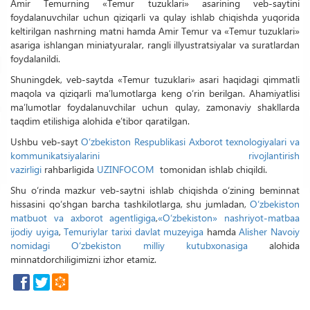
Amir Temurning «Temur tuzuklari» asarining veb-saytini
foydalanuvchilar uchun qiziqarli va qulay ishlab chiqishda yuqorida
keltirilgan nashrning matni hamda Amir Temur va «Temur tuzuklari»
asariga ishlangan miniatyuralar, rangli illyustratsiyalar va suratlardan
foydalanildi.
Shuningdek, veb-saytda «Temur tuzuklari» asari haqidagi qimmatli
maqola va qiziqarli ma’lumotlarga keng o‘rin berilgan. Ahamiyatlisi
ma’lumotlar foydalanuvchilar uchun qulay, zamonaviy shakllarda
taqdim etilishiga alohida e’tibor qaratilgan.
Ushbu veb-sayt
O‘zbekiston Respublikasi Axborot texnologiyalari va
kommunikatsiyalarini rivojlantirish
vazirligi
rahbarligida
UZINFOCOM
tomonidan ishlab chiqildi.
Shu o‘rinda mazkur veb-saytni ishlab chiqishda o‘zining beminnat
hissasini qo‘shgan barcha tashkilotlarga, shu jumladan,
O‘zbekiston
matbuot va axborot agentligiga
,
«O‘zbekiston» nashriyot-matbaa
ijodiy uyiga
,
Temuriylar tarixi davlat muzeyiga
hamda
Alisher Navoiy
nomidagi O‘zbekiston milliy kutubxonasiga
alohida
minnatdorchiligimizni izhor etamiz.