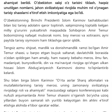
ahamiyat berildi. O‘zbekiston xalqi o‘z tarixini tiklash, haqsiz
unutilgan nomlarni, jahon sivilizatsiyasi rivojida muhim rol o‘ynagan
tarixiy shaxslarni e’tirof etish imkoniyatiga ega bo‘ldi.
O‘zbekistonning Birinchi Prezidenti Islom Karimov tashabbuslari
bilan biz tarixiy adolatni qaror toptirish, xalqimizning toptalib kelgan
milliy g‘ururini yuksaltirish maqsadida Sohibqiron Amir Temur
bobomizning nafaqat muborak nomi, boy merosi va xotirasini, ayni
paytda tarixiy siymosini ham tiklashga qaror qildik.
Tengsiz azmu shijoat, mardlik va donishmandlik ramzi bo‘lgan Amir
Temur shaxsi, u barpo etgan buyuk saltanat, davlatchilik borasida
o‘zidan qoldirgan ham amaliy, ham nazariy bebaho meros, ilmu fan,
madaniyat, bunyodkorlik, din va ma’naviyat rivojiga qo‘shgan ulkan
hissasi Islom Abdug‘aniyevich Karimovni doimo to‘lqinlantirib
kelardi.
Shu bilan birga Islom Karimov “O‘rta asrlar Sharq allomalari va
mutafakkirlarining tarixiy merosi, uning zamonaviy sivilizatsiya
rivojidagi roli va ahamiyati” mavzusidagi xalqaro konferensiyasi kabi
nufuzli anjumanlarda Amir Temur shaxsini o‘rganish bo‘yicha uzoq
yillardan buyon samarali ish yuritib kelayotgan ilm ahlini e’tirof
etishga alohida e’tibor qaratar edilar.